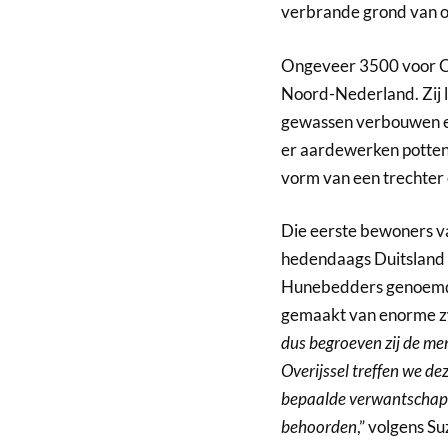
verbrande grond van o
Ongeveer 3500 voor Ch
Noord-Nederland. Zij l
gewassen verbouwen e
er aardewerken potten
vorm van een trechter 
Die eerste bewoners v
hedendaags Duitsland
Hunebedders genoemd. 
gemaakt van enorme zw
dus begroeven zij de men
Overijssel treffen we de
bepaalde verwantschap m
behoorden
,” volgens S