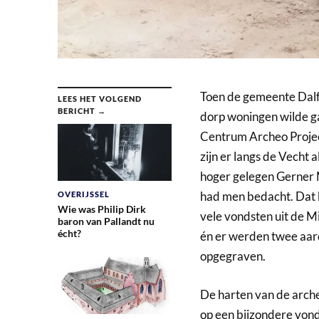
Toen de gemeente Dalf
LEES HET VOLGEND
BERICHT →
dorp woningen wilde g
Centrum Archeo Projec
zijn er langs de Vecht 
hoger gelegen Gerner 
had men bedacht. Dat b
OVERIJSSEL
Wie was Philip Dirk
vele vondsten uit de M
baron van Pallandt nu
écht?
én er werden twee aar
opgegraven.
De harten van de arche
op een bijzondere vond