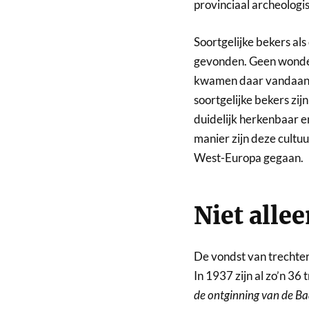
provinciaal archeologi
Soortgelijke bekers als
gevonden. Geen wonde
kwamen daar vandaan. W
soortgelijke bekers zijn
duidelijk herkenbaar e
manier zijn deze cultuu
West-Europa gegaan.
Niet alle
De vondst van trechterb
In 1937 zijn al zo’n 3
de ontginning van de Ba