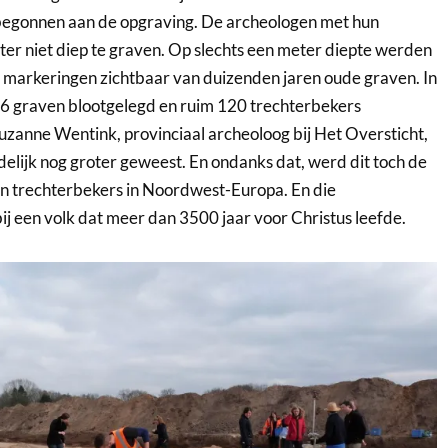
begonnen aan de opgraving. De archeologen met hun
er niet diep te graven. Op slechts een meter diepte werden
te markeringen zichtbaar van duizenden jaren oude graven. In
36 graven blootgelegd en ruim 120 trechterbekers
zanne Wentink, provinciaal archeoloog bij Het Oversticht,
delijk nog groter geweest. En ondanks dat, werd dit toch de
an trechterbekers in Noordwest-Europa. En die
ij een volk dat meer dan 3500 jaar voor Christus leefde.