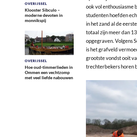
OVERIJSSEL
ook vol enthousiasme 
Klooster Sibculo –
studenten hoefden echt
moderne devoten in
monnikspij
in het zand al de eers
totaal zijn meer dan 1
opgegraven. Volgens Su
is het grafveld vermoe
grootste vondst ooit v
OVERIJSSEL
trechterbekers horen b
Hoe oud-timmerlieden in
Ommen een vechtzomp
met veel liefde nabouwen